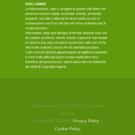
DISCLAIMER
Le informazioni, i dati e i progetti di questo sito Web non
possono essere copiati, archiviati, estratti, archiviati,
acquisiti, raccolti o utilizzati in alcun modo se non in
connessione con l'uso del sito nel corso ordinario per lo
scopo previsto.
Information, data and designs from this website may not
be copied, archived, mined, stored, captured, harvested
or used in any way except in connection with use of the
site in the ordinary course for its intended purpose.
Tutti i marchi riportati appartengono ai legittimi proprietari
e sono stati utilizzati a puro scopo esplicativo ed a
beneficio del possessore, senza alcun fine di violazione
dei diritti di Copyright vigenti.
Ecolanyards © 2017-
2026
Tutti i diritti
riservati
P.Iva 08595241004 |
Privacy Policy
|
Cookie Policy